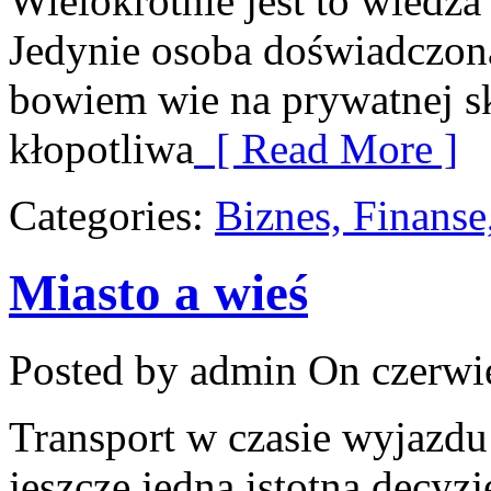
Wielokrotnie jest to wiedza 
Jedynie osoba doświadczo
bowiem wie na prywatnej sk
kłopotliwa
[ Read More ]
Categories:
Biznes, Finans
Miasto a wieś
Posted by admin
On czerwie
Transport w czasie wyjazdu
jeszcze jedną istotną decyz